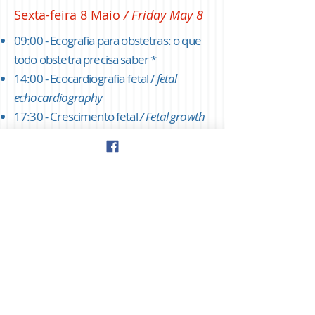
Sexta-feira 8 Maio
/ Friday May 8
09:00 - Ecografia para obstetras: o que
todo obstetra precisa saber *
14:00 - Ecocardiografia fetal /
fetal
echocardiography
17:30
-
Crescimento fetal
/ Fetal growth
* curso pré-congresso, mais informações
em breve
Sábado 9 Maio
/ Saturday May 9
09:00 - Pré-eclampsia /
Preeclampsia
11:20 - Terapia fetal /
Fetal Therapy
14:00 - Temas especiais /
S
pecial lectures
16:40 - Prematuridade /
Preterm birth
Updates
© 2026,
Updates in Fetal Medicine
© 2026,
Updates
Virtual Sessions © 2026,
Fetal Medicine Grand Rounds ©
2026, Fetal Heart
©2026, Growth & Development
©2026
and all the content in the website are
licensed under
CC BY-
NC-SA 4.0